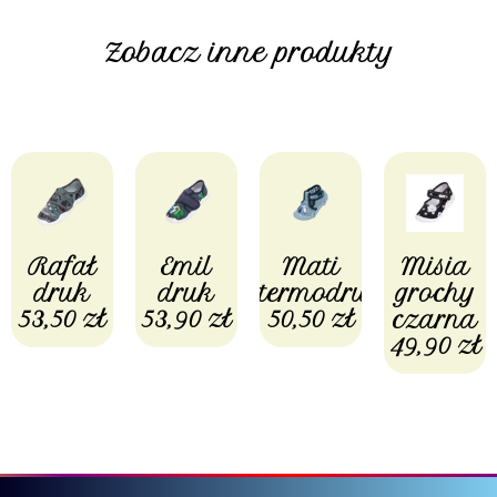
Zobacz inne produkty
Rafał
Emil
Mati
Misia
druk
druk
termodruk
grochy
53,50
zł
53,90
zł
50,50
zł
czarna
49,90
zł