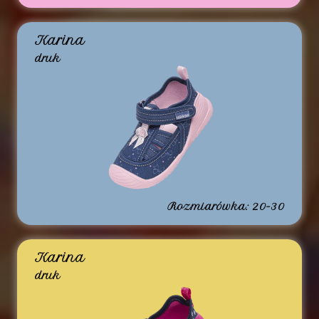
Karina
druk
Rozmiarówka: 20-30
Karina
druk