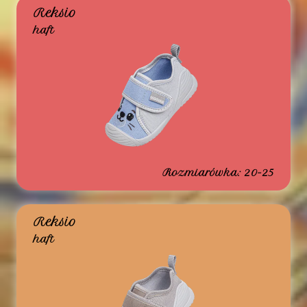
Reksio
haft
Rozmiarówka: 20-25
Reksio
haft