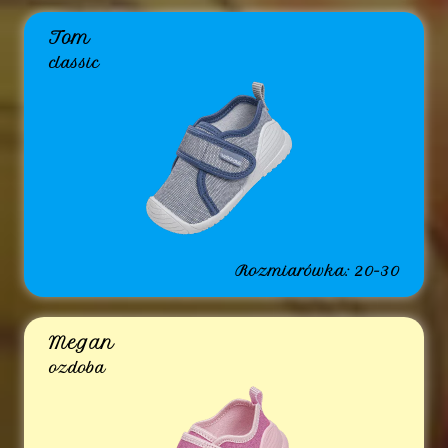
Tom
classic
Rozmiarówka: 20-30
Megan
ozdoba