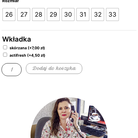
Rozmiar
Sara
26
27
28
29
30
31
32
33
bawełna/termodruk
jeans
Wkładka
skórzana
(+
7,00
zł
)
actifresh
(+
4,50
zł
)
Dodaj do koszyka