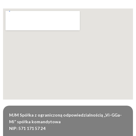
MJM Spółka z ograniczoną odpowiedzialnością „Vi-GGa-
Mi” spółka komandytowa
NIP: 571 171 57 24