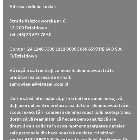
Adresa sediului social:
Strada Księżodworska nr. 6 ,
13-200 Działdowo ,
tel. (48) 23 697 78 50
Cont nr: 24 1240 5338 1111 0000 5060 6597 PEKAO S.A.
O/Działdowo
Vă rugăm să trimiteți comenzile dumneavoastră la
următoarea adresă de e-mail:
zamowienia@viggami.com.pl
Dorim să vă informăm că, prin trimiterea unui mesaj, vă
dați acordul pentru prelucrarea datelor dumneavoastră în
scopul executării comenzii dumneavoastră. În același timp,
dorim să vă reamintim că fiecare persoană fizică are
dreptul de a solicita în orice moment ștergerea datelor
sale personale din baza noastră de date, trimițând
cuvântul RENUNȚARE în antetul e-mailului de răspuns. Cu