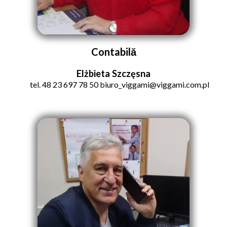
Contabilă
Elżbieta Szczęsna
tel. 48 23 697 78 50 biuro_viggami
@viggami.com.pl